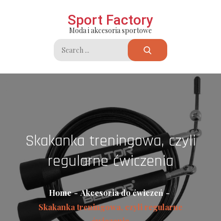
Skip
Sport Factory
to
Moda i akcesoria sportowe
content
Search
for:
Skakanka treningowa, czyli
regularne ćwiczenia
Home
Akcesoria do ćwiczeń
Skakanka treningowa, czyli regularne
ćwiczenia