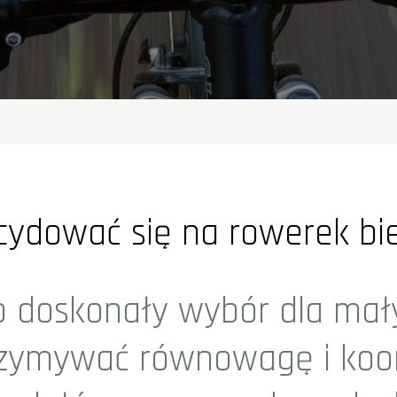
cydować się na rowerek b
 doskonały wybór dla małyc
rzymywać równowagę i koor