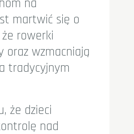
chom na
t martwić się o
 że rowerki
y oraz wzmacniają
na tradycyjnym
, że dzieci
kontrolę nad