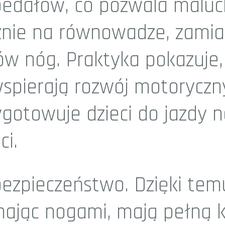
 pedałów, co pozwala malu
znie na równowadze, zamias
ów nóg. Praktyka pokazuje,
wspierają rozwój motoryczn
ygotowuje dzieci do jazdy 
ci.
bezpieczeństwo. Dzięki temu
hając nogami, mają pełną 