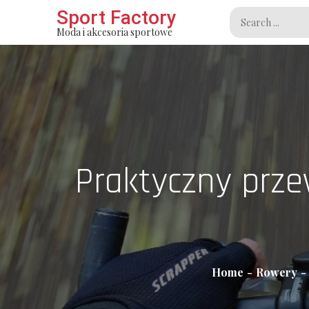
Skip
Sport Factory
Search
to
Moda i akcesoria sportowe
for:
content
Praktyczny prze
Home
Rowery