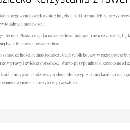
em biegowym to wiek około 2 lat, choć niektóre modely są przystoso
dywidualnych możliwości.
go terenu. Płaska i miękka nawierzchnia, taka jak trawa czy piasek, będ
ziej twarde i równe powierzchnie.
do samodzielności, jednak jednocześnie być blisko, aby w razie potrze
erze wprawy i zwiększy prędkość. Warto przypominać o konieczności z
ask ochronny jest nieodzownym elementem wyposażenia każdego małego
zyniesie wymierne korzyści w przyszłości.