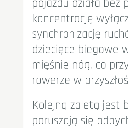
pojazdu działa bez
koncentrację wyłąc
synchronizację ruch
dziecięce biegowe 
mięśnie nóg, co prz
rowerze w przyszłoś
Kolejną zaletą jest 
poruszają się odpyc