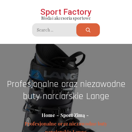
Skip
Sport Factory
to
Moda i akcesoria sportowe
content
Search
for:
Profesjonalne oraz niezawodne
buty narciarskie Lange
Home
Sport Zimą
Profesjonalne oraz niezawodne buty
narciarskie Lange