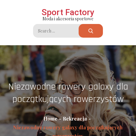
Skip
Sport Factory
to
Moda i akcesoria sportowe
content
Search
for:
Niezawodne rowery galaxy dla
początkujących rowerzystów
Home
Rekreacja
Niezawodne rowery galaxy dla początkujących
rowerzystów