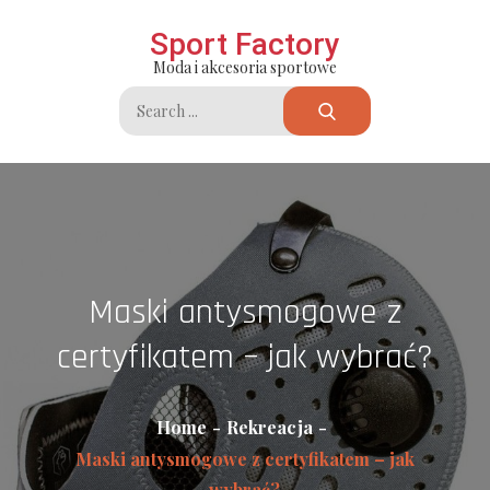
Skip
Sport Factory
to
Moda i akcesoria sportowe
content
Search
for:
Maski antysmogowe z
certyfikatem – jak wybrać?
Home
Rekreacja
Maski antysmogowe z certyfikatem – jak
wybrać?