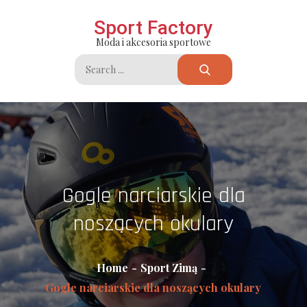
Skip
Sport Factory
to
Moda i akcesoria sportowe
content
Search
for:
Gogle narciarskie dla
noszących okulary
Home
Sport Zimą
Gogle narciarskie dla noszących okulary