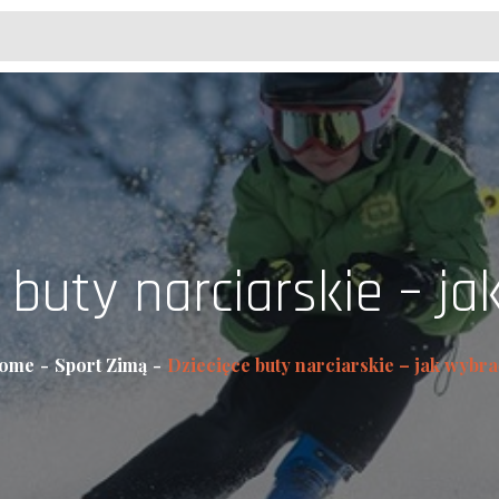
 buty narciarskie – j
ome
Sport Zimą
Dziecięce buty narciarskie – jak wybra