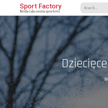
Skip
Sport Factory
Search
to
Moda i akcesoria sportowe
for:
content
Dziecięce
H