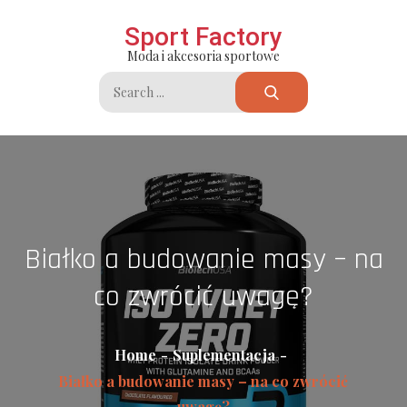
Skip
Sport Factory
to
Moda i akcesoria sportowe
content
Search
for:
Białko a budowanie masy – na
co zwrócić uwagę?
Home
Suplementacja
Białko a budowanie masy – na co zwrócić
uwagę?