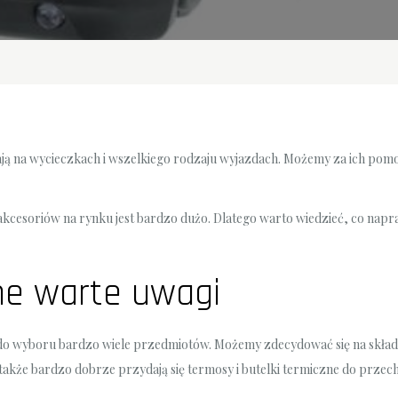
dają na wycieczkach i wszelkiego rodzaju wyjazdach. Możemy za ich po
akcesoriów na rynku jest bardzo dużo. Dlatego warto wiedzieć, co napr
zne warte uwagi
y do wyboru bardzo wiele przedmiotów. Możemy zdecydować się na skła
a także bardzo dobrze przydają się termosy i butelki termiczne do przec