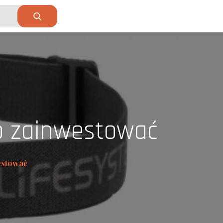
to zainwestować
estować