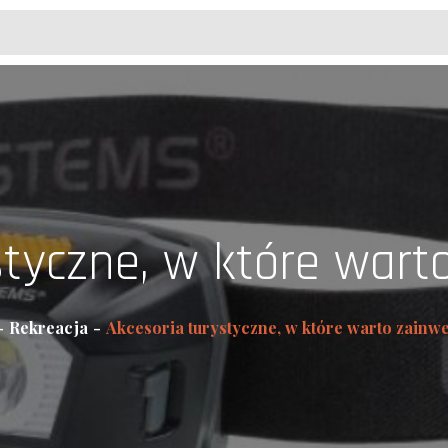
styczne, w które war
Rekreacja
Akcesoria turystyczne, w które warto zainw