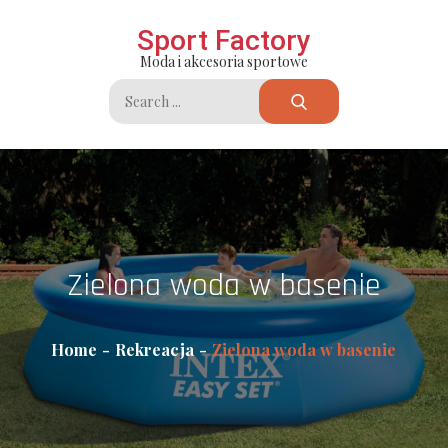
Skip
Sport Factory
to
Moda i akcesoria sportowe
content
Search
for:
Zielona woda w basenie
Home
Rekreacja
Zielona woda w basenie