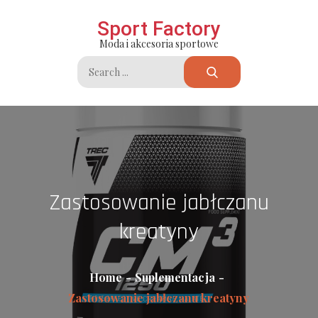
Skip
Sport Factory
to
Moda i akcesoria sportowe
content
Search
for:
Zastosowanie jabłczanu
kreatyny
Home
Suplementacja
Zastosowanie jabłczanu kreatyny