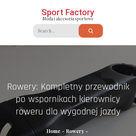
Skip
Sport Factory
to
Moda i akcesoria sportowe
content
Search
for:
Rowery: Kompletny przewodnik
po wspornikach kierownicy
roweru dla wygodnej jazdy
Home
Rowery