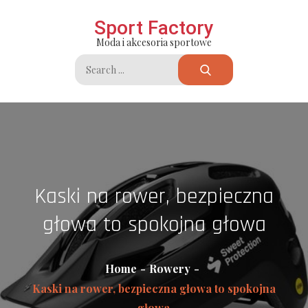
Skip
Sport Factory
to
Moda i akcesoria sportowe
content
Search
for:
Kaski na rower, bezpieczna
głowa to spokojna głowa
Home
Rowery
Kaski na rower, bezpieczna głowa to spokojna
głowa