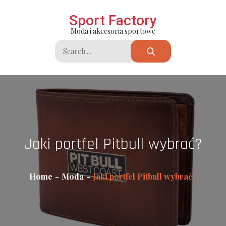
Skip
Sport Factory
to
Moda i akcesoria sportowe
content
Search
for:
Jaki portfel Pitbull wybrać?
Home
Moda
Jaki portfel Pitbull wybrać?