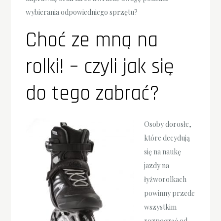
wybierania odpowiedniego sprzętu?
Choć ze mną na
rolki! – czyli jak się
do tego zabrać?
Osoby dorosłe,
które decydują
się na naukę
jazdy na
łyżworolkach
powinny przede
wszystkim
rozpocząć od