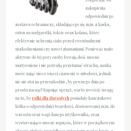
zakupienia
odpowiedniego
zestawu ochraniaczy, składającego się m.in. z kasku,
osłon na nadgarstki, łokcie oraz kolana, które
efektywnie uchronią ciało przed ewentualnymi
uszkodzeniami czy nawet złamaniami. Ponieważ mało
aktywne do tej pory osoby bywają dość mocno
usztywnione i nie potrafią przełamać strachu, nauka
może zająć nieco więcej czasu niż w młodości, jednak
nic nie stoi na przeszkodzie, by pewnego dnia po
prostu zacząć! Kupując sprzęt, warto zwrócić uwagę
na to, by
rolki dla dorosłych
posiadały kauczukowe
kółka o odpowiedniej twardości, dostosowanej m.in. do
wzrostu oraz wagi danego użytkownika, oraz
wystarczająco mocne zapięcia, które w początkowym
okresie ułatwią prawidłowe ustawianie nogi w bucie, a