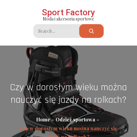
Skip
Sport Factory
to
Moda i akcesoria sportowe
content
Search
for:
Czy w dorosłym wieku można
nauczyć się jazdy na rolkach?
Home
Odzież sportowa
Czy w dorosłym wieku można nauczyć się
jazdy na rolkach?