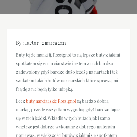
By :
factor
2 marca 2021
Buty tej że marki tj. Rossignol to najlepsze buty z jakimi
spotkałem się w narciarstwie i jestem z nich bardzo
zadowolony gdyż bardzo dużo jeżdżę na nartach i też
szukałem takich butów narciarskich które sprawią mi
frajdę a nie będą tylko udręką.
Lecz
buty narciarskie Rossignol
są bardzo dobrą
marką, przede wszystkim wygodną gdyż bardzo fajnie
się w nich jeździ. Wkładki w tych butach jak i samo
wnętrze jest dobrze wykonane z dobrego materiału
ponieważ, w większości butów z jakimi się spotkałem