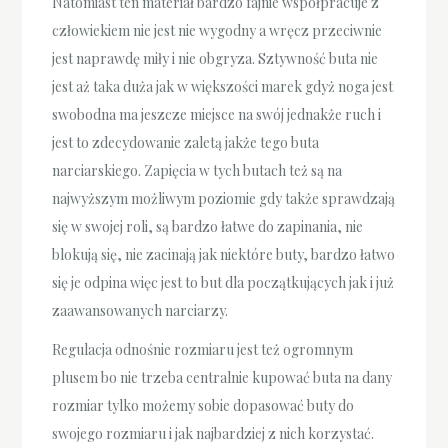
Natomiast ten materiał bardzo fajnie współpracuje z
człowiekiem nie jest nie wygodny a wręcz przeciwnie
jest naprawdę miły i nie obgryza. Sztywność buta nie
jest aż taka duża jak w większości marek gdyż noga jest
swobodna ma jeszcze miejsce na swój jednakże ruch i
jest to zdecydowanie zaletą jakże tego buta
narciarskiego. Zapięcia w tych butach też są na
najwyższym możliwym poziomie gdy także sprawdzają
się w swojej roli, są bardzo łatwe do zapinania, nie
blokują się, nie zacinają jak niektóre buty, bardzo łatwo
się je odpina więc jest to but dla początkujących jak i już
zaawansowanych narciarzy.
Regulacja odnośnie rozmiaru jest też ogromnym
plusem bo nie trzeba centralnie kupować buta na dany
rozmiar tylko możemy sobie dopasować buty do
swojego rozmiaru i jak najbardziej z nich korzystać.