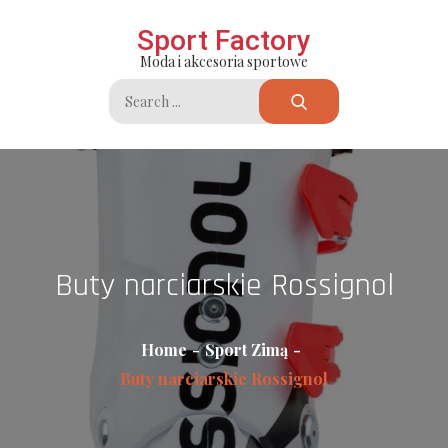
Skip
Sport Factory
to
Moda i akcesoria sportowe
content
Search
for:
Buty narciarskie Rossignol
Home
Sport Zimą
Buty narciarskie Rossignol