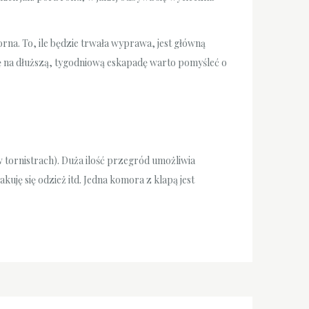
a. To, ile będzie trwała wyprawa, jest główną
ę na dłuższą, tygodniową eskapadę warto pomyśleć o
 tornistrach). Duża ilość przegród umożliwia
uję się odzież itd. Jedna komora z klapą jest