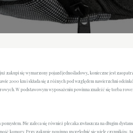
ż zakupi się wymarzony pojazd jednośladowy, konieczne jest zaopatrz
rawie 2000 km i składa się z różnych pod względem nawierzchni odcinkó
trowych. W podstawowym wyposażeniu powinna znaleźć się torba rower
m pomysłem. Nie zaleca się również plecaka zwłaszcza na długim dysta
ność komory. Przy zakupie powinno uwzględnić się wiele czynników, taki