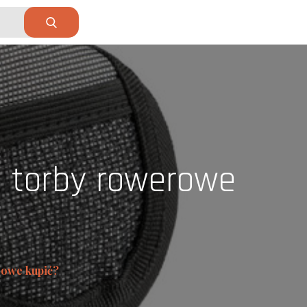
e torby rowerowe
rowe kupić?