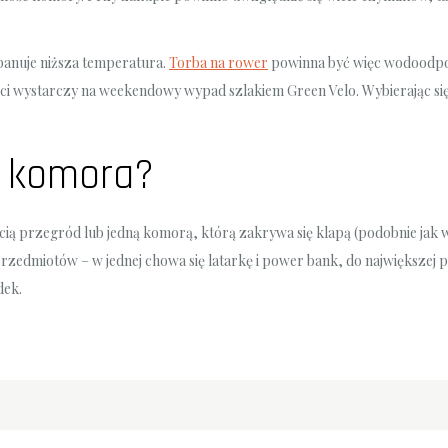
panuje niższa temperatura.
Torba na rower
powinna być więc wodoodporn
ści wystarczy na weekendowy wypad szlakiem Green Velo. Wybierając si
a komora?
ą przegród lub jedną komorą, którą zakrywa się klapą (podobnie jak w
zedmiotów – w jednej chowa się latarkę i power bank, do największej pak
dek.