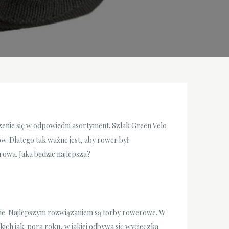
enie się w odpowiedni asortyment. Szlak Green Velo
w. Dlatego tak ważne jest, aby rower był
owa. Jaka będzie najlepsza?
nsie. Najlepszym rozwiązaniem są torby rowerowe. W
ch jak: pora roku, w jakiej odbywa się wycieczka