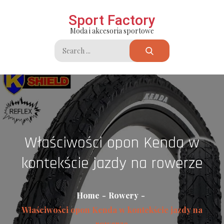
Skip
Sport Factory
to
Moda i akcesoria sportowe
content
Search
for:
Właściwości opon Kenda w
kontekście jazdy na rowerze
Home
Rowery
Właściwości opon Kenda w kontekście jazdy na
rowerze