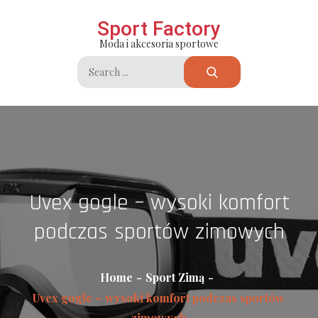
Skip
Sport Factory
to
Moda i akcesoria sportowe
content
Search
for:
Uvex gogle – wysoki komfort
podczas sportów zimowych
Home
Sport Zimą
Uvex gogle – wysoki komfort podczas sportów
zimowych