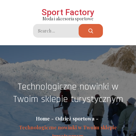
Skip
Sport Factory
to
Moda i akcesoria sportowe
content
Search
for:
Technologiczne nowinki w
Twoim sklepie turystycznym
Home
Odzież sportowa
Technologiczne nowinki w Twoim sklepie
turystycznym