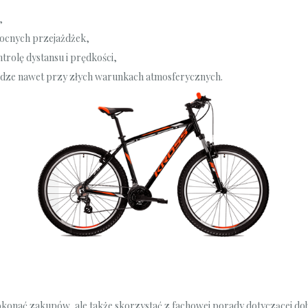
,
ocnych przejażdżek,
rolę dystansu i prędkości,
odze nawet przy złych warunkach atmosferycznych.
konać zakupów, ale także skorzystać z fachowej porady dotyczącej d