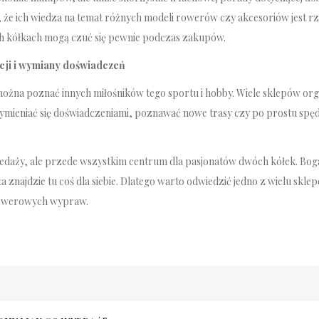
, że ich wiedza na temat różnych modeli rowerów czy akcesoriów jest r
ch kółkach mogą czuć się pewnie podczas zakupów.
cji i wymiany doświadczeń
ożna poznać innych miłośników tego sportu i hobby. Wiele sklepów orga
mieniać się doświadczeniami, poznawać nowe trasy czy po prostu spę
zedaży, ale przede wszystkim centrum dla pasjonatów dwóch kółek. Bog
 znajdzie tu coś dla siebie. Dlatego warto odwiedzić jedno z wielu skle
h rowerowych wypraw.