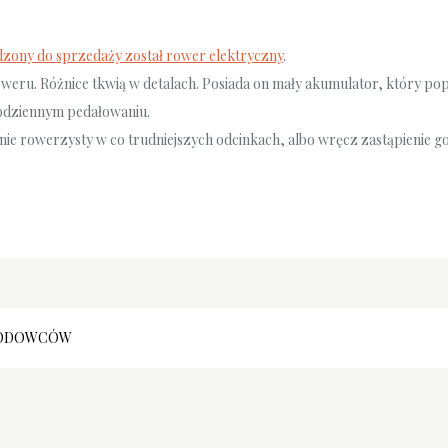
ony do sprzedaży został rower elektryczny
.
oweru. Różnice tkwią w detalach. Posiada on mały akumulator, który po
codziennym pedałowaniu.
ie rowerzysty w co trudniejszych odcinkach, albo wręcz zastąpienie g
AWODOWCÓW