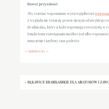
Rower przyszłości
Aby rozwiać wspomniane wyżej wątpliwości
wprowadz
Z wyglądu nie różni się prawie niczym od zwykłego r
do silniczka, który z kolei wspomaga rowerzystę w 
Dzięki temu rozwiązaniu możliwe jest albo wspomożen
zmęczenie i szybszy czas podróży.
REKREACJA
Nawigacja
RĘKAWICE BRAMKARSKIE DLA AMATORÓW I Z
wpisu