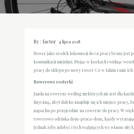
By :
factor
4 lipca 2018
Rower jako środek lokomocji do i z pracy brany je
komunikacji miejskiej. Stojąc w korkach i widząc weso
pracy do sklepu po nowy rower. Co w takim razie ic
Rowerowe rozterki
Jazda na rowerze według niektórych nie jest dla każde
fizyczną, zbyt daleko znajduje się ich miejsce pracy, 
zapachu po przyjeździe na rowerze do pracy. W więks
rowerowo odcinka dom-praca-dom, każdy wyrażający 
Jednak żeby zdobyć i tych wątpiących we własne siły