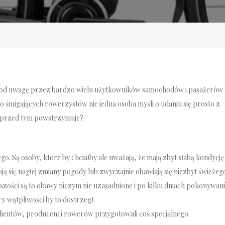
st pod uwagę przez bardzo wielu użytkowników samochodów i pasażerów
ło śmigających rowerzystów nie jedna osoba myśli o udaniu się prosto z
h przed tym powstrzymuje?
go. Są osoby, które by chciałby ale uważają, że mają zbyt słabą kondycję
boją się nagłej zmiany pogody lub zwyczajnie obawiają się niezbyt świeżeg
zości są to obawy niczym nie uzasadnione i po kilku dniach pokonywan
wątpliwości by to dostrzegł.
 klientów, producenci rowerów przygotowali coś specjalnego.