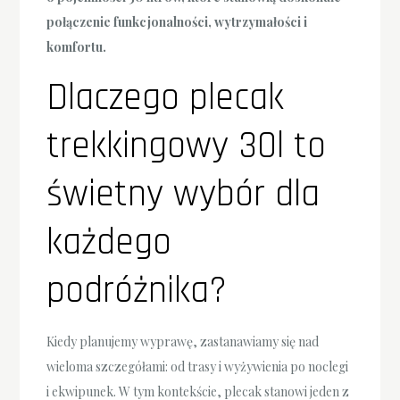
połączenie funkcjonalności, wytrzymałości i
komfortu.
Dlaczego plecak
trekkingowy 30l to
świetny wybór dla
każdego
podróżnika?
Kiedy planujemy wyprawę, zastanawiamy się nad
wieloma szczegółami: od trasy i wyżywienia po noclegi
i ekwipunek. W tym kontekście, plecak stanowi jeden z