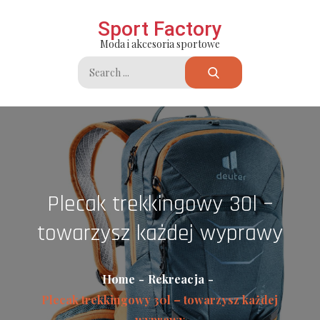
Skip
Sport Factory
to
Moda i akcesoria sportowe
content
Search
for:
Plecak trekkingowy 30l –
towarzysz każdej wyprawy
Home
Rekreacja
Plecak trekkingowy 30l – towarzysz każdej
wyprawy