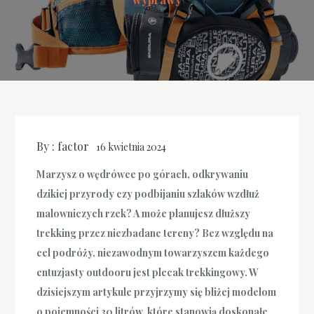
By :
factor
16 kwietnia 2024
Marzysz o wędrówce po górach, odkrywaniu
dzikiej przyrody czy podbijaniu szlaków wzdłuż
malowniczych rzek? A może planujesz dłuższy
trekking przez niezbadane tereny? Bez względu na
cel podróży, niezawodnym towarzyszem każdego
entuzjasty outdooru jest plecak trekkingowy. W
dzisiejszym artykule przyjrzymy się bliżej modelom
o pojemności 30 litrów, które stanowią doskonałe