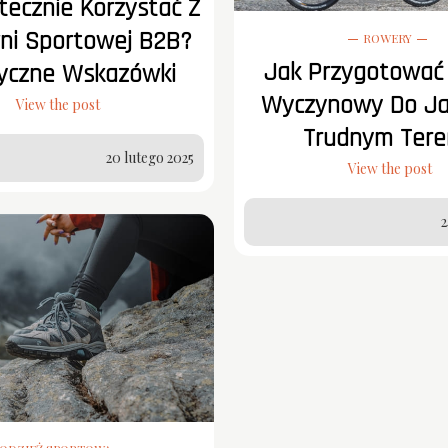
tecznie Korzystać Z
ni Sportowej B2B?
ROWERY
Jak Przygotować
yczne Wskazówki
Wyczynowy Do Ja
View the post
Trudnym Tere
20 lutego 2025
View the post
2