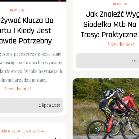
ROWERY
ROWERY
Jak Znaleźć Wy
Używać Klucza Do
Siodełko Mtb Na 
rtu I Kiedy Jest
Trasy: Praktyczne
awdę Potrzebny
View the post
ystów prędzej czy później staje
10 
znością rozebrania lub wymiany
orbowego. W takich sytuacjach
ędnym narzędziem staje…
View the post
2 lipca 2025
CESORIA DO ĆWICZEŃ