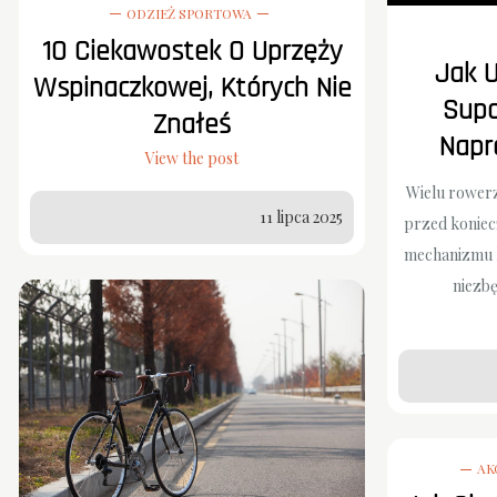
ODZIEŻ SPORTOWA
10 Ciekawostek O Uprzęży
Jak 
Wspinaczkowej, Których Nie
Supo
Znałeś
Napr
View the post
Wielu rowerz
11 lipca 2025
przed koniec
mechanizmu k
niezb
AK