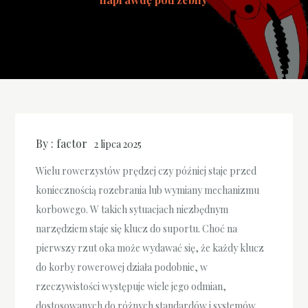
By :
factor
2 lipca 2025
Wielu rowerzystów prędzej czy później staje przed
koniecznością rozebrania lub wymiany mechanizmu
korbowego. W takich sytuacjach niezbędnym
narzędziem staje się klucz do suportu. Choć na
pierwszy rzut oka może wydawać się, że każdy klucz
do korby rowerowej działa podobnie, w
rzeczywistości występuje wiele jego odmian,
dostosowanych do różnych standardów i systemów