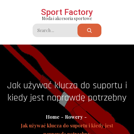
Skip
Sport Factory
to
Moda i akcesoria sportowe
content
Search
for:
Jak używać klucza do suportu i
kiedy jest naprawdę potrzebny
Home
Rowery
Jak używać klucza do suportu i kiedy jest
naprawdę potrzebny