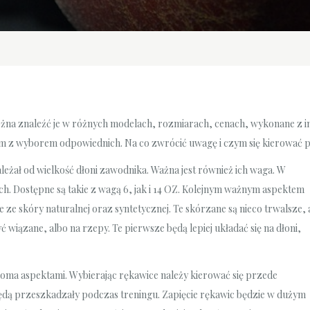
ożna znaleźć je w różnych modelach, rozmiarach, cenach, wykonane z 
m z wyborem odpowiednich. Na co zwrócić uwagę i czym się kierować 
eżał od wielkość dłoni zawodnika. Ważna jest również ich waga. W
ch. Dostępne są takie z wagą 6, jak i 14 OZ. Kolejnym ważnym aspektem
e skóry naturalnej oraz syntetycznej. Te skórzane są nieco trwalsze, 
 wiązane, albo na rzepy. Te pierwsze będą lepiej układać się na dłoni,
eloma aspektami. Wybierając rękawice należy kierować się przede
będą przeszkadzały podczas treningu. Zapięcie rękawic będzie w dużym