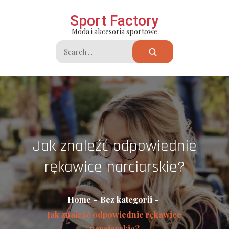
Skip
Sport Factory
to
Moda i akcesoria sportowe
content
Search
for:
Jak znaleźć odpowiednie
rękawice narciarskie?
Home
Bez kategorii
Jak znaleźć odpowiednie rękawice
narciarskie?