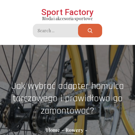
Skip
Sport Factory
to
Moda i akcesoria sportowe
content
Search
for:
Jak wybrać adapter hamulca
tarczowego i prawidłowo go
zamontować?
Home
Rowery