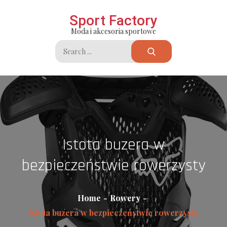
Skip
Sport Factory
to
Moda i akcesoria sportowe
content
Search
for:
Istota buzera w
bezpieczeństwie rowerzysty
Home
Rowery
Istota buzera w bezpieczeństwie rowerzysty