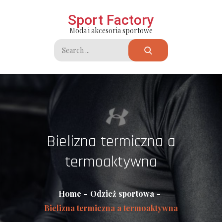
Skip
Sport Factory
to
Moda i akcesoria sportowe
content
Search
for:
Bielizna termiczna a
termoaktywna
Home
Odzież sportowa
Bielizna termiczna a termoaktywna